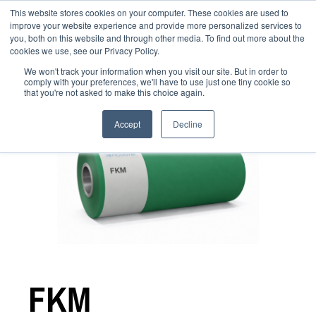
Vai
This website stores cookies on your computer. These cookies are used to
al
improve your website experience and provide more personalized services to
contenuto
you, both on this website and through other media. To find out more about the
cookies we use, see our Privacy Policy.
We won't track your information when you visit our site. But in order to
comply with your preferences, we'll have to use just one tiny cookie so
Home
/ FKM (Fluoroelastomero — Viton®)
that you're not asked to make this choice again.
Accept
Decline
FKM