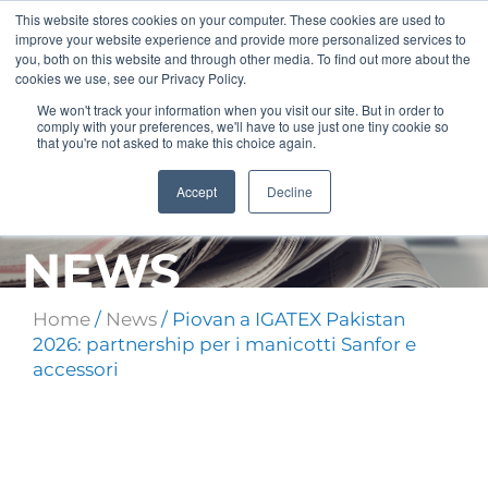
Vai
This website stores cookies on your computer. These cookies are used to
al
improve your website experience and provide more personalized services to
contenuto
you, both on this website and through other media. To find out more about the
cookies we use, see our Privacy Policy.
We won't track your information when you visit our site. But in order to
comply with your preferences, we'll have to use just one tiny cookie so
that you're not asked to make this choice again.
Accept
Decline
NEWS
Home
/
News
/ Piovan a IGATEX Pakistan
2026: partnership per i manicotti Sanfor e
accessori