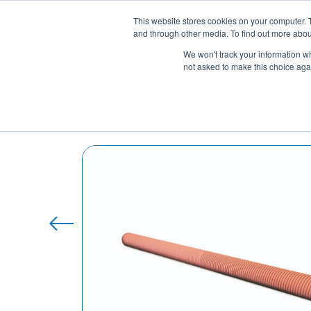
Vai
This website stores cookies on your computer. 
al
Azienda
S
and through other media. To find out more abou
contenuto
Conoscere le
We won't track your information whe
not asked to make this choice aga
Home
/
Rivestimenti Cilindri in Gomma
/ Rive