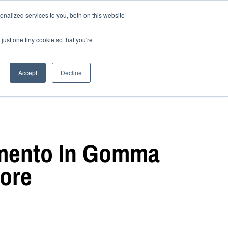
nalized services to you, both on this website
il sanfor
Blog
IT
just one tiny cookie so that you're
Accept
Decline
imento In Gomma
tore