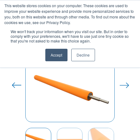
Vai
This website stores cookies on your computer. These cookies are used to
al
improve your website experience and provide more personalized services to
contenuto
you, both on this website and through other media. To find out more about the
cookies we use, see our Privacy Policy.
We won't track your information when you visit our site. But in order to
comply with your preferences, we'll have to use just one tiny cookie so
Home
/
Rivestimenti Cilindri in
that you're not asked to make this choice again.
Poliuretano
/ Cilindri rivestiti in poliuretano
antistatico
Accept
Decline