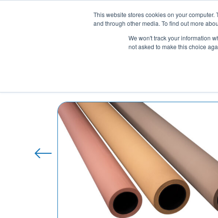
Vai
This website stores cookies on your computer. 
al
Azienda
S
and through other media. To find out more abou
contenuto
Conoscere le
We won't track your information whe
not asked to make this choice aga
Home
/
Manicotti Tubolari
/ Manicotto In Gomm