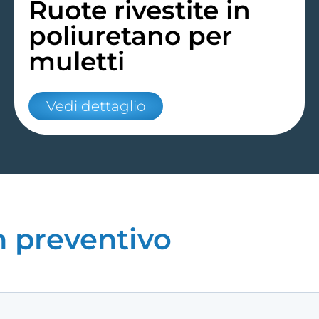
Ruote rivestite in
poliuretano per
muletti
Vedi dettaglio
n preventivo