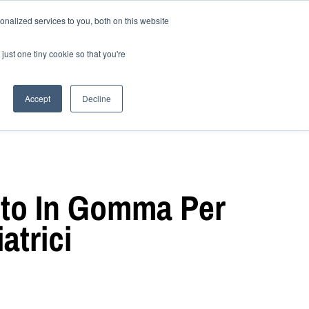
nalized services to you, both on this website
il sanfor
Blog
IT
just one tiny cookie so that you're
Accept
Decline
to In Gomma Per
atrici