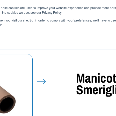
These cookies are used to improve your website experience and provide more perso
ettori
Prodotti
Shop
News
Come scegliere 
t the cookies we use, see our Privacy Policy.
 mescole
Contatti
n you visit our site. But in order to comply with your preferences, we'll have to use 
in.
a per Smerigliatrici
Manicot
Smerigli