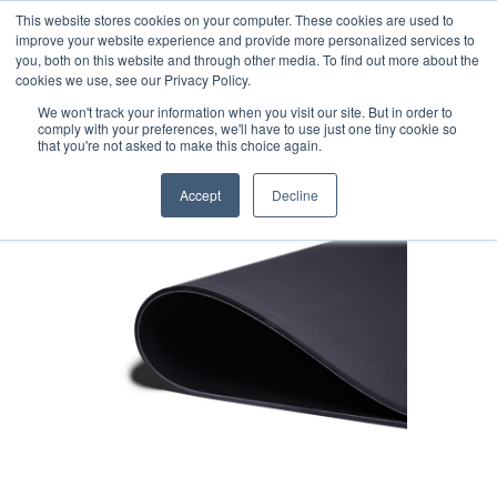
Vai
This website stores cookies on your computer. These cookies are used to
al
improve your website experience and provide more personalized services to
contenuto
you, both on this website and through other media. To find out more about the
cookies we use, see our Privacy Policy.
We won't track your information when you visit our site. But in order to
comply with your preferences, we'll have to use just one tiny cookie so
Home
/
Nastro Trasportatore
that you're not asked to make this choice again.
Endless
/ tappeto in gomma con supporto
tessile
Accept
Decline