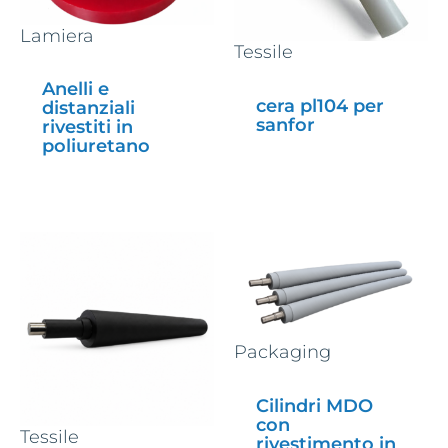
Lamiera
Tessile
Anelli e
cera pl104 per
distanziali
sanfor
rivestiti in
poliuretano
Packaging
Cilindri MDO
con
Tessile
rivestimento in