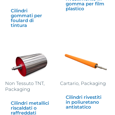
gomma per film
plastico
Cilindri
gommati per
foulard di
tintura
Non Tessuto TNT,
Cartario, Packaging
Packaging
Cilindri rivestiti
in poliuretano
Cilindri metallici
antistatico
riscaldati o
raffreddati