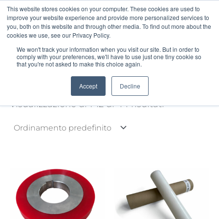
Vai
This website stores cookies on your computer. These cookies are used to
al
improve your website experience and provide more personalized services to
contenuto
you, both on this website and through other media. To find out more about the
cookies we use, see our Privacy Policy.
We won't track your information when you visit our site. But in order to
comply with your preferences, we'll have to use just one tiny cookie so
that you're not asked to make this choice again.
Home
Prodotti
Accept
Decline
Visualizzazione di 1-12 di 44 risultati