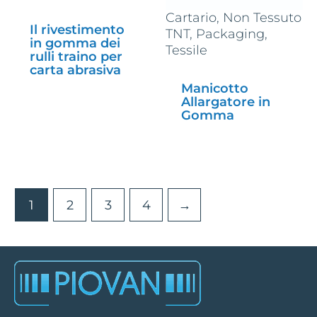
Cartario, Non Tessuto
Il rivestimento
TNT, Packaging,
in gomma dei
Tessile
rulli traino per
carta abrasiva
Manicotto
Allargatore in
Gomma
1
2
3
4
→